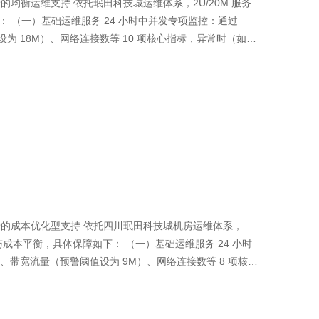
景的均衡运维支持 依托珉田科技城运维体系，2U/20M 服务
、日志审计与高并发场景应急演练，满足轻量电商、API 服务等
 （一）基础运维服务 24 小时中并发专项监控：通过
持服务 专属技术团队：配备 1 对 1 客户经理 + 1 名
设为 18M）、网络连接数等 10 项核心指标，异常时（如带
传输速度≥100Mbps）、现场支持（3 小时内到场，市区
20 分钟内响应，支持远程通过 BMC 排查硬件日志，减少中并
1 次 “网络优化服务”（如带宽分配策略调整、CDN 对接指
巡检（含服务器除尘、风扇转速校准、电源稳定性检测）、每
告、带宽证明），专人协助完成≤6 个域名备案，针对电商、
列健康检测与散热系统清洁，硬件故障率≤0.5%，中并发场景下
灵活扩容服务：支持硬件扩容（内存→64GB 补差价 1500
（备份至服务器内置 2TB HDD，较 1U 机型翻倍），可
价 4500 元 / 年），扩容后 24 小时内完成配置测试，高并发业
，距离 55 公里）；用户每年可免费申请 7 次数据恢复，支持单
的高并发成本优势 （一）价格明细 年度托管费用：9900 元
 （二）网络与安全保障 带宽与 IP 管理：20M 独享带宽
上架布线）； 可选增值服务：双路冗余电源（1000 元 /
 倍补偿服务期；独立 IP 提供域名批量备案协助，支持 IP 地址
（内存 16GB→64GB：1500 元 / 年，硬盘 1TB
0Gbps），可配置端口限速、IP 白名单（如限制外部 IP
年）、半年付 5200 元、季付 2900 元；企业签约 2 年及以上享
专项防护（病毒查杀、入侵检测 + 防御、Web 应用防
600 元）。 （二）性价比优势 成本对比：同配置云服务器（单
级合规服务”（补差价 3200 元 / 年），含安全配置优
低 34%-45%，2 年使用可节省 10200-16200 元；较同带宽
载场景的成本优化型支持 依托四川珉田科技城机房运维体系，
求（如《网络安全法》基础条款）。 （三）技术支持服务
部署需求（如多节点 API 服务）。 场景适配性：30M 高带宽精
与成本平衡，具体保障如下： （一）基础运维服务 24 小时
XX-4448）、远程协助（高速 VPN 通道，传输速度
紧凑型设计节省机柜空间成本（单机柜可部署更多节点），避免
IO、带宽流量（预警阈值设为 9M）、网络连接数等 8 项核心
件故障 3.5 小时内修复；中并发业务可免费享受 1 次 “系
 三重优势。 灵活性优势：初期按轻负载高并发配置投入，后期业务增
双告警，运维团队 30 分钟内响应，支持远程通过 BMC 排查
套合规材料（科技城 IDC 资质、服务器检测报告、带宽证
务器组成集群（如负载均衡部署），应对超大规模并发需求（如百
次硬件巡检（较 20M 方案频次降低 50%，含服务器除
案通过率 100%，平均时长 7-10 个工作日。 灵活扩
 机型的紧凑型优势与 30M 带宽的高并发能力，该方案适配以下
补丁更新，较 20M 方案频次降低 50%）、每季度 1 次