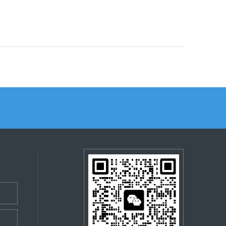
 3200 元 / 年）、带宽升级（20M→30M 补差价 3800
的轻量电商（如小众品牌电商、短视频带货平台）或日均访问 8
基础硬件稳定性。 数据备份服务：默认提供 “本地单备
更换服务器机型。价格与性价比分析：8100 元 / 年的均衡
容数据，30M 带宽满足图片 / 短视频加载（单张图片
本地 + 异地双备份”（补差价 500 元 / 年，较 20M 方案低
、20M 独享带宽、1 个独立 IP、基础运维、服务器上架布
接口节点：作为企业 API 服务节点（如支付接口、数据查询接
申请 5 次数据恢复，支持单文件、基础数据库恢复，适配轻负
 / 年）、等保一级合规（3200 元 / 年）、硬件升级（内存
），30M 带宽保障接口数据高速传输，防火墙防护功能抵御
管理：10M 独享带宽承诺 99.9% 可用性，若出现带宽低于
 付费方式：年付享 8 折（折后 6480 元 / 年）、半年付 4300
轻量 SaaS 服务（如在线表单、简单 CRM）的部署节点，
偿倍数）；独立 IP 提供基础域名备案协助，支持 IP 地址锁
300 元）+1 年免费数据备份服务（价值 600 元）。 （二）
（如表单提交、客户信息更新），可多台 1U 服务器组成集群，
 防护能力），可配置端口过滤（如仅开放 80/443 业务端
宽）年均价 12000-15000 元，该方案低 32%-46%，2
高并发需求（如区域营销活动页面、分支机构 API 网
病毒查杀、基础入侵检测），每两月 1 次服务器安全漏洞
 元，存储容量翻倍；较同带宽 4U 机型（12100 元 / 年）年省
 10 万 + 用户访问活动页面），与总部数据中心联动实现
级合规服务”（补差价 2800 元 / 年，较 20M 方案低
：2U 机型硬件均衡性适配中轻负载（如企业多系统整合），20M
咨询），明确硬件配置、带宽需求、业务类型（如电商、API
业官网、办公系统）的数据安全合规要求（如《网络安全法》基
 机型 “性能过剩” 问题，适合预算有限、业务类型多样的中小企业
同签订：双方签订《1U 服务器托管服务协议》，明确硬件
载运维工程师，支持电话（400-XXX-3338）、远程协助
增长可按需扩容硬件或带宽（升级成本较 4U 机型低
证复印件），特殊行业（如电商、内容平台）需补充对应资
小时内到场，市区内，较 20M 方案延长 15% 响应时间），普
运维复杂度。适配场景：匹配 2U/20M 规格的中轻负载中并
作日内完成服务器安装（机柜固定、PDU 供电接入）、系统部
“基础系统优化服务”（如开机启动项调整、带宽分配设置）。 备
轻负载中并发业务场景： 中小企业多系统整合部署：适配 50-
MySQL 等基础软件）、网络配置（带宽分配、IP 绑定、防火墙规则设
专人协助完成≤5 个域名备案（较 20M 方案减少 38%
D 存储多业务数据，16GB 内存支撑多系统并发运行，20M 带宽保
/ 秒 API 调用），确保硬件与带宽性能达标。 验收与培训：
均时长 8-10 个工作日（较 20M 方案延长 14%）。
化中轻量电商平台：适配日均订单 3000-8000 单的区
），确认无误后签署验收单；数据中心提供 1 次免费高并
%；硬盘→4TB SSD 补差价 2400 元 / 年，低 25%）、
20M 带宽满足商品图片（单张≤500KB）加载、订单支付
运维手册》《硬件配置清单》《网络拓扑图》。 售后跟进：
 成本），扩容后 48 小时内完成配置测试（较 20M 方案延长
存储不足风险。 教育 / 医疗中轻量线上平台：适配中小型
析、安全日志），每季度开展 1 次运维复盘会（分析高并
定位 （一）价格明细 年度托管费用：6300 元 / 年（含
约挂号 + 电子病历查询系统，2U 机型散热优势保障视频流稳
容、带宽升级、合规调整等需求，保障高并发业务长期稳定
 可选增值服务：双路冗余电源（600 元 / 年）、本地 +