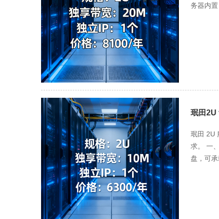
务器内置
设备；运
（CPU
间），避
需标配双
流负载，
断电），
故障导致
地” 分
珉田2U
异地灾备
恢复测试
珉田 2
可靠的备
求。 一、
盘，可承载
适配轻负
上，易造成
部署会增
商 + 办