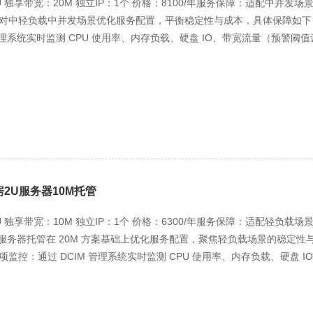
U 独享带宽：20M 独立IP：1个 价格：8100/年服务保障：适配中并发场
可选 “等保一级合规服务”（补差价 3500 元 / 年），含安全配置优化
对中轻负载中并发场景优化服务配置，平衡稳定性与成本，具体保障如下：
据安全合规要求（如《网络安全法》《数据安全法》基础条款）。 （三）技术支
 管理系统实时监测 CPU 使用率、内存负载、硬盘 IO、带宽流量（预警阈值
维工程师，支持电话（400-XXX-5558）、远程协助（高速 VPN 通道，
0%、连接数突增 40%）5 分钟内触发短信 + 企业微信双告警，运维团队 
通问题 30 分钟内解决，硬件故障 4 小时内修复；高并发业务可免费享受 
断风险（如电商订单提交卡顿）。 周期性维护服务：每两周 1 次硬件
备案与合规服务：提供全套合规材料（数据中心 IDC 资质、服务器检测报
次系统优化（含数据库索引优化、缓存策略调整）、每季度 1 次 RAID 阵
等行业提供前置审批咨询，备案通过率 100%，平均时长 7-9 个工作日。 
硬盘读写稳定性与网络接口通畅性。 数据备份服务：默认提供 “本地双备份”
、硬盘→4TB SSD 补差价 3000 元 / 年）、带宽升级（30M→50M 补差
本地 + 异地双备份”（补差价 600 元 / 年，异地备份至科技城灾备中心
提升承载能力，无需更换服务器机型。 价格与性价比分析：9900 元 / 年
据库增量恢复，适配中并发业务数据定期更新需求，数据安全性达 99.99%。
 1U 服务器硬件使用、30M 独享带宽、1 个独立 IP、基础运维、服务器
.9% 可用性，若出现带宽低于 18M 且持续 30 分钟以上，按故障时长 4
 + 异地双备份（700 元 / 年）、等保一级合规（3500 元 / 年）、硬件升级
问日志查询（保留 3 个月），配备机柜级中并发防火墙（DDoS 防护峰值 2
TB SSD：3000 元 / 年）； 付费方式：年付享 8 折（折后 7920 元 / 
2U服务器10M托管
库端口），阻断带宽滥用与基础网络攻击。 安全防护服务：免费提供中并发
折，赠 1 次免费硬件检测（价值 400 元）+1 年免费带宽监控服务（价值 
月 1 次服务器安全漏洞扫描（重点检测电商、办公系统漏洞）；可选 “等保一
16GB 内存 + 1TB SSD+30M 带宽）年均价 15000-18000 元，该方案
U 独享带宽：10M 独立IP：1个 价格：6300/年服务保障：适配轻负
审计与中并发场景应急演练，满足中小企业中轻量业务的数据安全合规要
（13900 元 / 年）年省 4000 元，空间利用率提升 100%，适合高密度
0M 服务器托管在 20M 方案基础上优化服务配置，聚焦轻负载场景的稳定性
队：配备 1 对 1 客户经理 + 1 名中并发运维工程师，支持电话（400-X
负载高并发场景（如日均 8 万 - 12 万用户访问的内容平台），1U 
项监控：通过 DCIM 管理系统实时监测 CPU 使用率、内存负载、硬盘 
ps）、现场支持（3.5 小时内到场，市区内），普通问题 40 分钟内解决，硬
 “性能过剩 + 空间浪费” 问题，实现 “高带宽 + 低成本 + 省空间”
常时（如带宽超 90%、CPU 温度≥75℃）8 分钟内触发短信 + 企业微信
务”（如数据库分表分库建议、带宽分配调整）。 备案与合规服务：提供全
扩容硬件或带宽（升级成本较 4U 机型低 20%），支持多台 1U 服
，减少轻负载业务中断风险（如官网访问卡顿）。 周期性维护服务：每月 1 
人协助完成≤8 个域名备案，针对电商、办公系统等场景提供前置审批咨询，备
访问）。 适配场景：匹配 1U/30M 规格的轻负载高并发业务 结合 1U
转速校准、电源稳定性检测）、每两月 1 次系统优化（含垃圾文件清理、系统