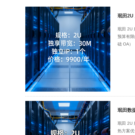
珉田2U
珉田 2
预算有限
础 OA）
（如小型电
取，性能较
办公系统
衡速度与
储（如电
低 30%
页数据≤
交互业务
珉田数
慢、订单提
元； 中负
珉田 2
企业 1-
热方案优