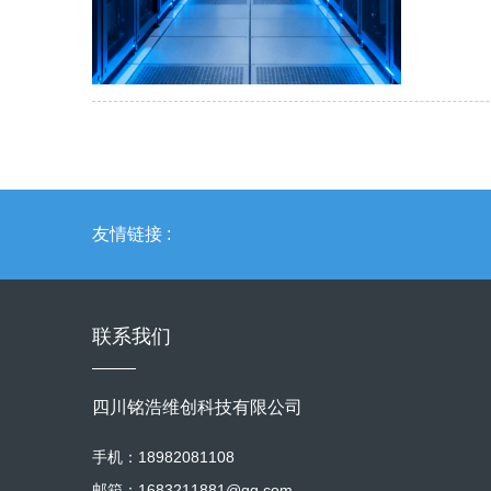
容服务：支
轻负载高
RAID
元 / 
万 - 1
份”（备份
价值定位 
≤500
17% 
线）； 可
口）或第
载业务数
16GB→1
API 
9M 且持
元、季付 
1U 机
定，配备机
性价比优势
实现 S
口），阻
年使用可节
关），1
扫描（较 
4000 
友情链接 :
业务协同
12.5
带宽满足中
服务），
础条款）。
（如区域
规格、服
（基础 V
20%）
质证明（
通问题 
联系我们
发业务 
署（支持 
案与合规
100 人
置）；部
备案数量
障员工远
用户远程
灵活扩容服
四川铭浩维创科技有限公司
域电商（
发运维培
带宽升级（
数据传输
手机：18982081108
服务期内
100%
教育机构
发瓶颈、
2U 服
邮箱：1683211881@qq.com