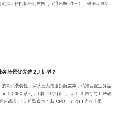
定向送风，搭配机柜前后网门（通风率≥70%），确保冷风穿透
），每月通过 DCIM 系统监测核心部件温度
rpm），或手动调整机柜内设备间距（预留 5cm 以上散热空
 针对中小企业核心业务（如电商、CRM），2U 服务器
运维系统实时监控每路电源电压（198-242V 正常范围）、电
电源，无感知衔接；每月开展 1 次电源切换测试（模拟单路
路），形成 “双电源 + 双市电” 双重保障，避免单点供电
据量适中（日均 10-50GB）的特点，落地 “本地 + 异
存储日常业务数据；重要数据（如订单、客户信息）同步至珉田
业务场景优先选 2U 机型？
响业务运行），并保留 15 天备份版本；每月开展 1 次数据
即时推送短信），确保数据零丢失，适配中小企业低成本、高
 4U 的高负载特性，需从三大维度拆解差异，精准匹配业务需
 E-3300 系列，8 核 16 线程）、大 1TB 内存与 8 块硬
请求；1U 机型多为 4 核 CPU、512GB 内存上限，仅
高负载（如大型数据库、AI 推理），但中小企业多数场景用不
台（42U 机柜）；1U 高度 44.45mm，容纳量翻倍，但多台
对中小企业而言，2U 单台即可满足多业务整合（如官网 + 电
本对比 单台年托管费：2U 约 1.3 万元，1U 约 0.9 万