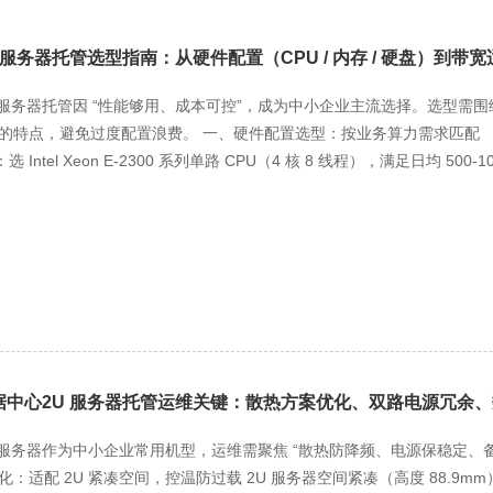
 服务器托管选型指南：从硬件配置（CPU / 内存 / 硬盘）
U 服务器托管因 “性能够用、成本可控”，成为中小企业主流选择。选型需
的特点，避免过度配置浪费。 一、硬件配置选型：按业务算力需求匹配 
：选 Intel Xeon E-2300 系列单路 CPU（4 核 8 线程），满足日均
商、CRM 系统）：升级至 Intel Xeon E-3300 系列单路 CPU（8 
 E-2300 提升 50%。 （二）内存：适配数据缓存需求 轻负载场景：16
并行）； 中负载场景：32GB DDR4 ECC 内存，保障电商商品检索
容量 普通数据存储（如办公文档、官网静态资源）：1TB SSD（读写速度
商商品图片、订单记录）：2TB SSD+2TB HDD 组合，SSD 存高频访
。 二、带宽适配：10M/20M 精准匹配业务交互 10M 带宽（峰值 1.2
800KB）、内部 OA（日均数据传输≤30GB），年带宽成本低，满足基础对外
，如小型电商（日均订单≤3000 单，商品图片≤1MB）、社区类平台（日
据中心2U 服务器托管运维关键：散热方案优化、双路电源冗余
交延迟。 三、中小企业选型组合建议 轻负载（官网 + OA）：E-2300 CPU+1
载（电商 + CRM）：E-3300 CPU+32GB 内存 + 2TB SSD+2TB
U 服务器作为中小企业常用机型，运维需聚焦 “散热防降频、电源保稳定
3 年业务增长。
化：适配 2U 紧凑空间，控温防过载 2U 服务器空间紧凑（高度 88.9mm