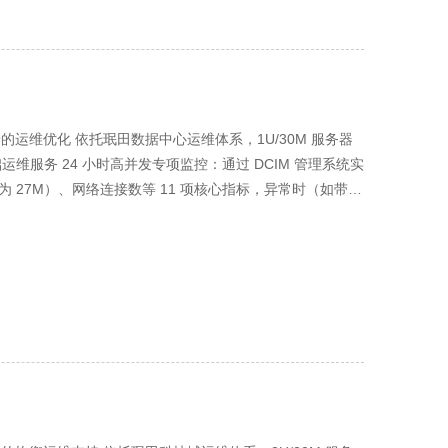
元 / 年），1U 需 2 台（1.8 万元 / 年），4U 单台
。 二、2U 机型优先适用场景 中小企业多业务整合：如同时运行官
务：如日均订单 1000-3000 单的区域电商、500 人以内
U 兼顾性能与成本，无需为 1U 的低性能妥协，也无需承担
比的中小企业，2U 机型是 “不浪费、刚好用” 的优选择。
景的运维优化 依托珉田数据中心运维体系，1U/30M 服务器
服务 24 小时高并发专项监控：通过 DCIM 管理系统实
为 27M）、网络连接数等 11 项核心指标，异常时（如带宽
维团队 15 分钟内响应，支持远程通过 BMC 排查硬件日志，
次硬件巡检（含服务器除尘、风扇转速校准、电源稳定性检
设置）、每季度 1 次 RAID 阵列健康检测与散热系统清
务：默认提供 “本地单备份”（备份至服务器内置 1TB
中心灾备中心，距离 60 公里）；用户每年可免费申请 6 次数
 99.99%。 （二）网络与安全保障 带宽与 IP 管
上，按故障时长 5 倍补偿服务期（较 20M 方案增加 25%）；
，配备机柜级高并发防火墙（DDoS 防护峰值 25Gbps），
DoS 攻击（如 CC 攻击）。 安全防护服务：免费提供高并
洞扫描（重点检测 Web 应用漏洞，如 SQL 注入、XSS