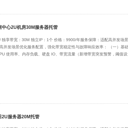
约 1.8 万元。若承载同等中负载业务（如电商 + CRM），2U 单台即可（1.3 万
万元 / 年），2U 成本比 1U 低 28%、比 4U 低 28%，性价比显著
商、内部 OA，2U 单台即可承载，避免多台 1U 分散管理； 中负载核心业
M 系统，2U 性能足够且无浪费； 成本敏感型部署：中小企业预算有限，2
中心2U机房30M服务器托管
高费用。 轻负载选 1U、高负载选 4U，而对大多数有中负载需求、追求性价
U 独享带宽：30M 独立IP：1个 价格：9900/年服务保障：适配高并发场
高并发场景优化服务配置，强化带宽稳定性与故障响应效率： （一）基础运维
CPU 使用率、内存负载、硬盘 IO、带宽流量（新增带宽突发预警，阈值设
、连接数突增 50%）3 分钟内触发短信 + 企业微信 + 邮件三重告警，运
发业务中断风险（如 API 服务卡顿）。 周期性维护服务：每两周 1 
月 1 次系统优化（新增网络参数调优，如 TCP 连接数限制调整、缓存超时
故障率≤0.6%，高并发场景下重点保障网络接口与电源稳定性。 数据备份服
可选升级 “本地 + 异地双备份”（补差价 700 元 / 年，异地备份至数据
支持单文件、数据库增量恢复，适配高并发业务数据频繁更新需求，数据安全性达
 独享带宽承诺 99.9% 可用性，若出现带宽低于 27M 且持续 30 分钟以
P 提供域名批量备案协助，支持 IP 地址锁定与访问日志查询（保留 3 个月）
2U服务器20M托管
口限速、连接数限制（如单 IP 大连接数设为 1000），阻断带宽滥用与 D
护（病毒查杀、入侵检测 + 防御、API 接口防护），每月 1 次服务器安全漏