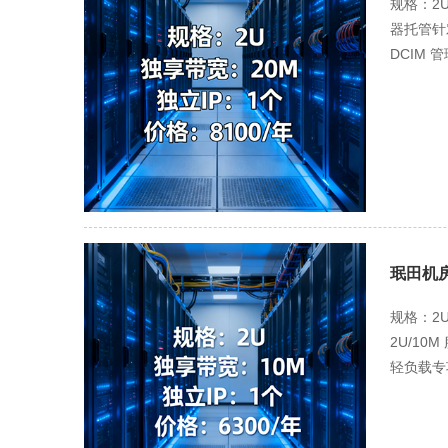
规格：2
攻击）；
器托管针
业务的数
DCIM
高并发运
宽超 9
内），普
发业务中
导）。 
月 1 
内容平台
重点保障
元 / 年
选升级 “
务可快速
文件、数
/ 年（含
承诺 99
年）、本地
锁定与访
SSD→4
珉田机房
访问数据
7.5 
护），每
路 CPU+
规格：2
化、日志
4U 机型
2U/1
专属技术团
准匹配轻
轻负载专
≥80Mb
4U 机型
指标，异
统优化服
长可按需
硬件日志
明），专
万级用户
尘、风扇