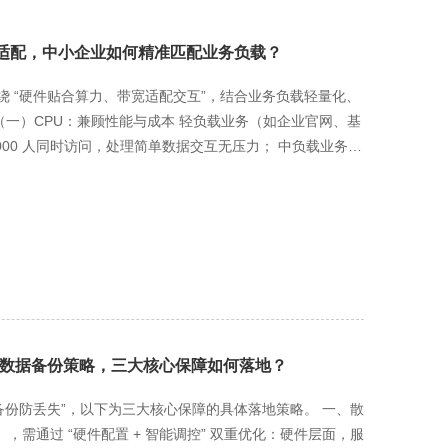
到带宽适配，中小企业如何精准匹配业务负载？
围绕 “硬件贴合算力、带宽适配交互”，结合业务负载轻量化、
（一）CPU：兼顾性能与成本 轻负载业务（如企业官网、基
 500-1000 人同时访问，处理简单数据交互无压力； 中负载业务
核 16 线程），支撑每秒 300-500 笔订单处理或客户数据实时调
GB DDR4 ECC 内存，避免多任务切换卡顿（如官网 + 简单
、客户信息查询的流畅性，减少数据加载延迟。 （三）硬盘：平
≥500MB/s），满足日常数据存取； 多媒體或交易数据存
问数据，HDD 存归档数据，兼顾速度与容量，成本较全 SSD
5MB/s）：适合轻交互业务，如企业官网（日均访问量≤2 万，单
展示与内部协作； 20M 带宽（峰值 2.5MB/s）：适配中
均用户发帖≤500 条，附件≤5MB），避免高峰期页面加载
、数据备份策略，三大核心保障如何落地？
6GB 内存 + 1TB SSD+10M 带宽，年付约 1.1 万
 HDD+20M 带宽，年付约 1.5 万元，兼顾性能与成本，可支撑中小
、备份防丢失”，以下为三大核心保障的具体落地策略。 一、散
），需通过 “硬件配置 + 智能调控” 双重优化：硬件层面，服