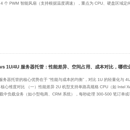
 4 个 PWM 智能风扇（支持根据温度调速），重点为 CPU、硬盘区域
维中，每两周清理服务器防尘网（避免灰尘堵塞风道导致温度升高 10℃以上
≤75℃、硬盘≤48℃为安全阈值），若超阈值自动提升风扇转速（高 4000
免因高温导致性能降频。 二、双路电源冗余：构建不间断供电，防业务中断
路冗余电源（如 550W×2），落地关键在 “实时监测 + 故障切换”：通过
当单路电源故障（如电压波动、过载），系统 150ms 内自动切换至备用
验证切换可靠性，同时确保服务器接入机柜双路 PDU（分别连接不同市电回
业务中断。 三、数据备份策略：分层防护，适配中小企业需求 结合中小企业数
层备份：本地采用 RAID 5 阵列（3 块硬盘组成，单盘故障可恢复），
 vs 1U/4U 服务器托管：性能差异、空间占用、成本对比，哪些
中心，采用 “每日增量 + 每周全量” 策略（增量备份耗时≤30 分钟，不影
（随机抽取 10% 数据验证完整性），同时设置备份告警（如备份失败
U 服务器托管的核心优势在于 “性能与成本的均衡”，对比 1U 的轻量化与
份需求。
核心维度对比 （一）性能差异 2U 机型支持单路高规格 CPU（如 Intel Xeon
中负载业务（如小型电商、CRM 系统），每秒处理 300-500 笔订单或客户
载（如官网、基础 OA）；4U 机型支持双路 CPU、2TB 内存，主打
性能浪费。 （二）空间占用 2U 机型高度 88.9mm，单机柜可容纳 21 
加运维复杂度；4U 高度 177.8mm，仅能容纳 10 台，空间利用率低。
公），无需多台 1U 分散部署，也不会像 4U 那样占用过多机柜空间。 （三）成