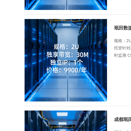
元，4U 
（1.8 
网、小型电
的 CR
珉田数据
4U 的
规格：2
托管针对
时监测 
超 90%
减少高并
测）、每
洁，硬件
HDD），
据恢复，
理：30M
独立 I
成都珉田
可配置端
发专项防